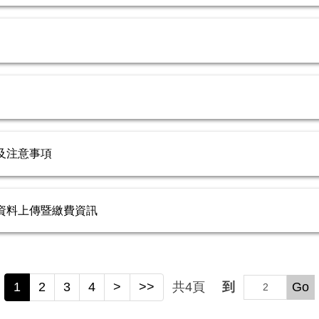
及注意事項
資料上傳暨繳費資訊
1
2
3
4
>
>>
共
4
頁
到
Go