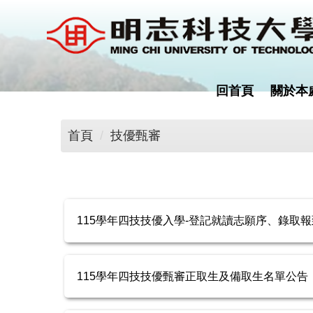
跳
到
主
要
內
回首頁
關於本
容
區
首頁
技優甄審
115學年四技技優入學-登記就讀志願序、錄取
115學年四技技優甄審正取生及備取生名單公告