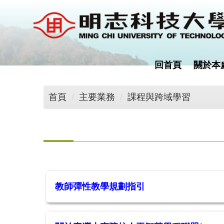
跳
到
主
要
內
回首頁
關於本
容
區
首頁
主要業務
課程與跨域學習
教師彈性教學規劃指引