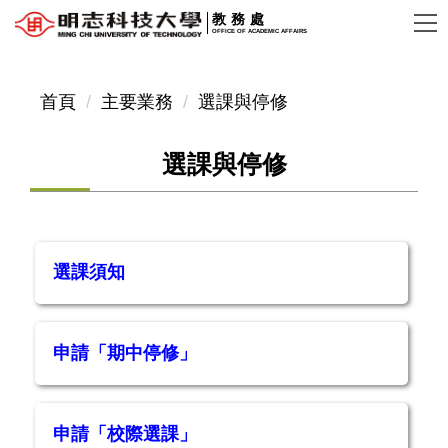
跳
教務處
OFFICE OF ACADEMIC AFFAIRS
到
主
要
首頁
主要業務
選課與停修
內
容
選課與停修
區
選課須知
申請「期中停修」
申請「校際選課」