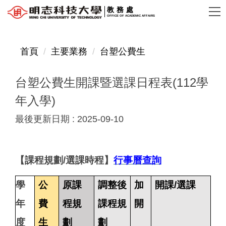
跳
教務處
OFFICE OF ACADEMIC AFFAIRS
到
主
要
首頁
主要業務
台塑公費生
內
容
台塑公費生開課暨選課日程表(112學
區
年入學)
最後更新日期 :
2025-09-10
【課程規劃/選課時程】
行事曆查詢
學
公
原課
調整後
加
開課/選課
年
費
程規
課程規
開
度
生
劃
劃