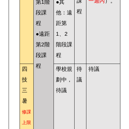
課
一週內
）。
第1階
●其
程
段課
他：遠
程
距第
●遠距
1、2
第2階
階段課
段課
程
程
四
學校規
待
待議
技
劃中，
議
三
待議
暑
修課
上限