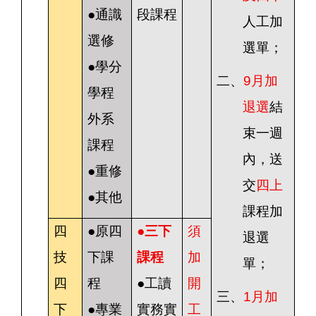
●通識
段課程
人工加
選修
選單；
●學分
二、
9
月加
學程
退選
結
外系
束一週
課程
內，送
●重修
交
四上
●其他
課程加
四
●原四
●
三下
須
退選
技
下課
課程
加
單；
四
程
●工讀
開
三、
1
月加
下
●專業
實務實
工