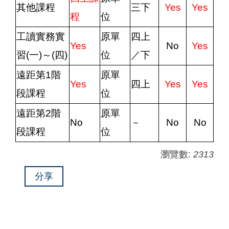
其他課程
三下
Yes
Yes
程
位
工讀實務實
原單
四上
Yes
No
Yes
習(一)～(四)
位
／下
遠距第1階
原單
Yes
四上
Yes
Yes
段課程
位
遠距第2階
原單
No
－
No
No
段課程
位
瀏覽數:
2313
分享