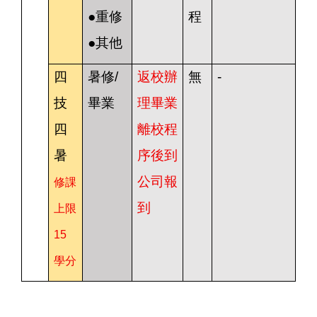
●重修
程
●其他
四
暑修/
返校辦
無
-
技
畢業
理畢業
四
離校程
暑
序後到
公司報
修課
到
上限
15
學分