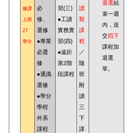
退選
結
必
習(三)
讀
修課
束一週
修、
●工讀
類
上限
內，送
選修
實務實
課
27
交
四下
●專業
習(四)
程
學分
課程加
必選
●遠距
／
退選
修
第2階
隨
單。
●通識
段課程
班
選修
附
●學分
讀
學程
三
外系
下
課程
課