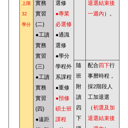
實務
選修
退選結束後
上限
實習
●專業
一週內
）。
32
(二)
必選修
學分
●工讀
●通識
實務
選修
實習
●學分
隨
配合
四下
行
(三)
學程外
班
事曆時程，
●工讀
系課程
附
採2階段人
實務
●重修
讀
工加退選
實習
●預修
四
（
初選及加
(四)
碩士班
下
退選結束後
●遠距
課程