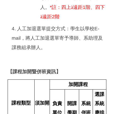
人。
*
註：四上
à
遠距1階、四下
à
遠距2階
4.
人工加退選單提交方式：學生以學校E-
mail，將人工加退選單寄予導師、系助理及
課務組承辦人。
【課程加開暨併班資訊】
加開課程
選課
課程類型
須加開
負責
開課
系統
系統
單位
學期
併班
應排