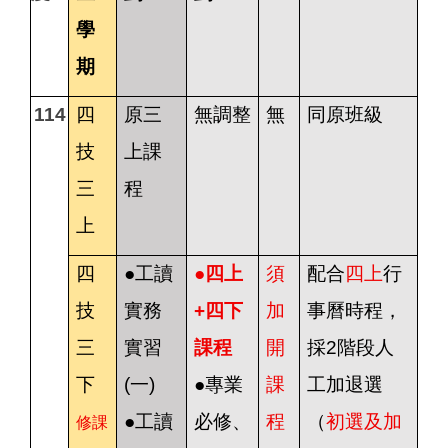
學
期
114
四
原三
無調整
無
同原班級
技
上課
三
程
上
四
●工讀
●
四上
須
配合
四上
行
技
實務
+四下
加
事曆時程，
三
實習
課程
開
採2階段人
下
(一)
●專業
課
工加退選
●工讀
必修、
程
（
初選及加
修課