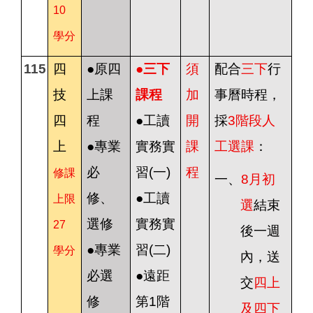
10
學分
115
四
●原四
●
三下
須
配合
三下
行
技
上課
課程
加
事曆時程，
四
程
●工讀
開
採
3
階段人
上
●專業
實務實
課
工選課
：
必
習(一)
程
修課
一、
8
月初
修、
●工讀
上限
選
結束
選修
實務實
27
後一週
●專業
習(二)
學分
內，送
必選
●遠距
交
四上
修
第1階
及四下