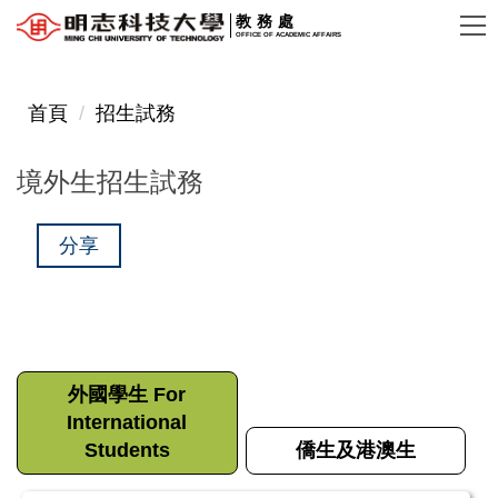
跳
教務處
OFFICE OF ACADEMIC AFFAIRS
到
主
要
首頁
招生試務
內
容
境外生招生試務
區
分享
外國學生 For
International
Students
僑生及港澳生