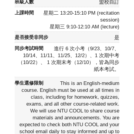
盟校自訂
星期二 13:20-15:10 PM (recitation
session)
星期三 9:10-12:10 AM (lecture)
是
進行 6 次小考（9/23、10/7、
10/14、11/11、11/25、12/2）、1 次期中考
（10/22）、 1 次期末考（12/10），皆為同步
紙本考試。
This is an English-medium
course. English must be used at all times in
class, including for homework, quizzes,
exams, and all other course-related work.
We will use NTU COOL to share course
materials and announcements. You are
expected to check both NTU COOL and your
school email daily to stay informed and up to