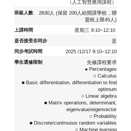
（人工智慧應用課程）
2630人 (保留 200人給開課學校，聯
盟校上限45人)
星期三 9:10~12:10
是
2025 /12/17 9:10~12:10
先修課程要求
● Percentages
○ Calculus
■ Basic differentiation, differentiation to find
optimum
○ Linear algebra
■ Matrix operations, determinant,
eigenvalue/eigenvector
○ Probability
■ Discrete/continuous random variables
○ Machine learning