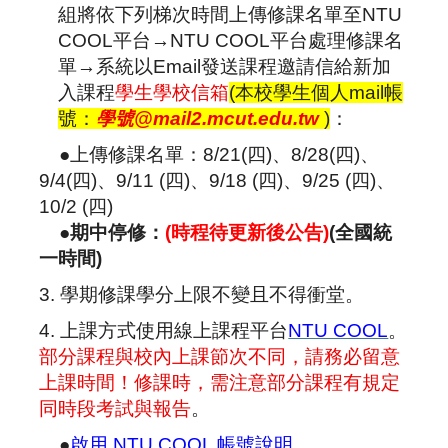
組將依下列梯次時間上傳修課名單至NTU
COOL平台→NTU COOL平台處理修課名
單→系統以Email發送課程邀請信給新加
入課程
學生學校信箱
(
本校學生個人mail帳
號：
學號@mail2.mcut.edu.tw
)
：
●上傳修課名單：8/21(四)、8/28(四)、
9/4(四)、9/11 (四)、9/18 (四)、9/25 (四)、
10/2 (四)
●
期中停修：
(時程待更新後公告)
(全國統
一時間)
3. 學期修課學分上限不變且不得衝堂。
4.
上課方式使用線上課程平台
NTU COOL
。
部分課程與校內上課節次不同，請務必留意
上課時間！修課時，需注意部分課程有規定
同時段考試與報告
。
●
啟用 NTU COOL 帳號說明