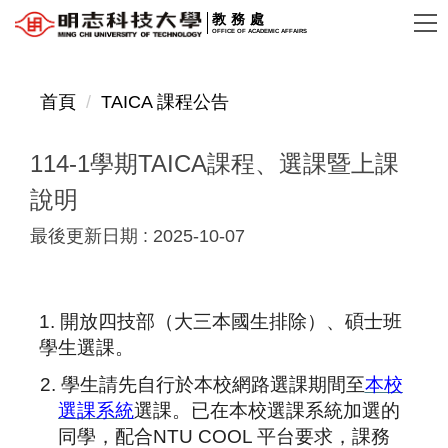
跳
教務處
OFFICE OF ACADEMIC AFFAIRS
到
主
要
首頁
TAICA 課程公告
內
容
114-1學期TAICA課程、選課暨上課
區
說明
最後更新日期 :
2025-10-07
1.
開放四技部（大三本國生排除）、碩士班
學生選課。
2.
學生請先自行於本校網路選課期間至
本校
選課系統
選課。已在本校選課系統加選的
同學，配合NTU COOL 平台要求，課務